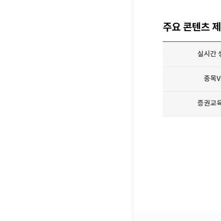
주요콘텐츠제
실시간
종목V
증권교육