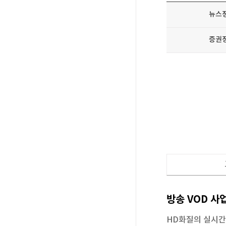
뉴스
증권
방송VOD사
HD화질의실시