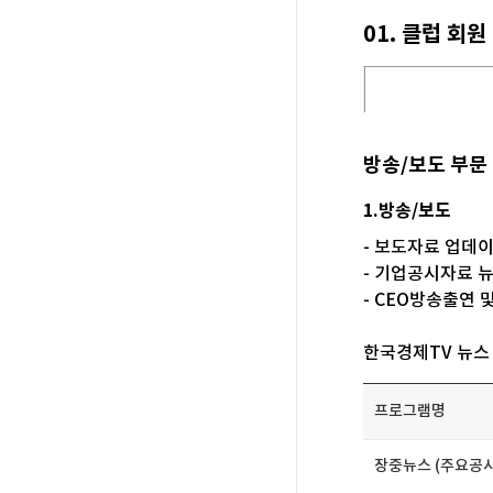
01.클럽회
방송/보도부문
1.방송/보도
-보도자료업데
-기업공시자료
-CEO방송출
한국경제TV뉴스
프로그램명
장중뉴스(주요공시