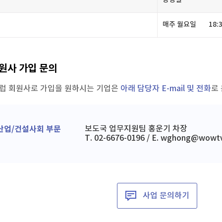
매주월요일
18:
회원사가입문의
R클럽회원사로가입을원하시는기업은
아래담당자E-mail및전화
로
/산업/건설사회부문
보도국업무지원팀홍운기차장
T.02-6676-0196/E.wghong@wowtv.
사업문의하기