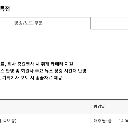
원특전
방송/보도부분
이트,회사중요행사시취재카메라지원
뉴스반영및회원사주요뉴스장중시간대반영
연및기획기사보도시송출자료제공
방영일
,속보등)
매주월~금
14:0