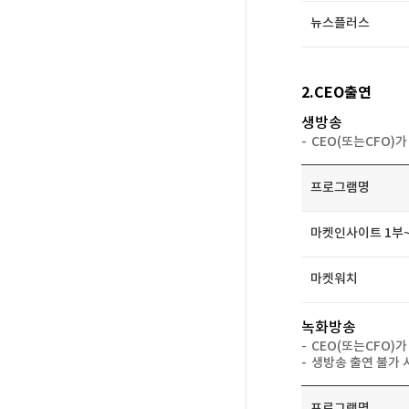
뉴스플러스
2.CEO출연
생방송
-
CEO(또는CF
프로그램명
마켓인사이트1부~
마켓워치
녹화방송
-
CEO(또는CF
-
생방송출연불가
프로그램명