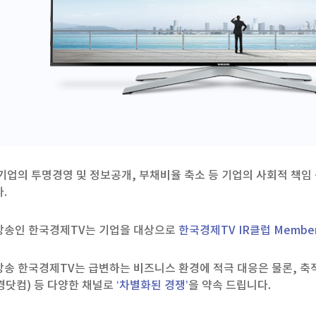
기업의투명경영및정보공개,부채비율축소등기업의사회적책
.
방송인한국경제TV는기업을대상으로
한국경제TVIR클럽Member
방송한국경제TV는급변하는비즈니스환경에적극대응은물론,축
한경닷컴)등다양한채널로
‘차별화된경쟁’
을약속드립니다.