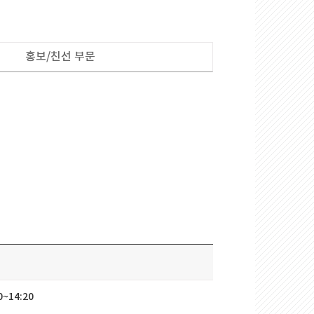
홍보/친선부문
0~14:20