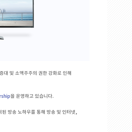
임증대및소액주주의권한강화로인해
ship
을운영하고있습니다.
적된방송노하우를통해방송및인터넷,