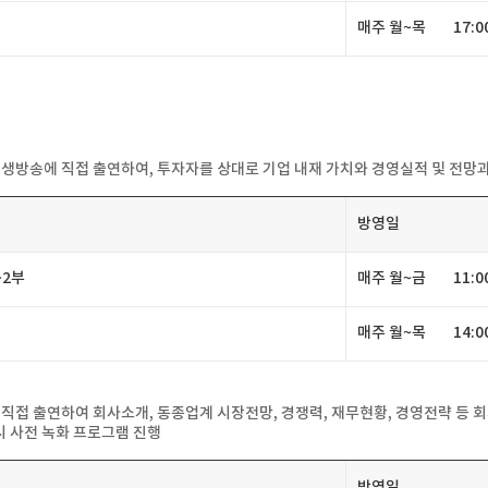
매주월~목
17:0
O)가생방송에직접출연하여,투자자를상대로기업내재가치와경영실적및전망
방영일
2부
매주월~금
11:
매주월~목
14:
O)가직접출연하여회사소개,동종업계시장전망,경쟁력,재무현황,경영전략등
시사전녹화프로그램진행
방영일